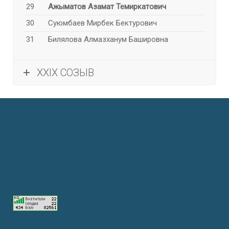
29
Ажыматов Азамат Темиркатович
30
Суюмбаев Мирбек Бектурович
31
Билялова Алмазханум Башировна
XXIX СОЗЫВ