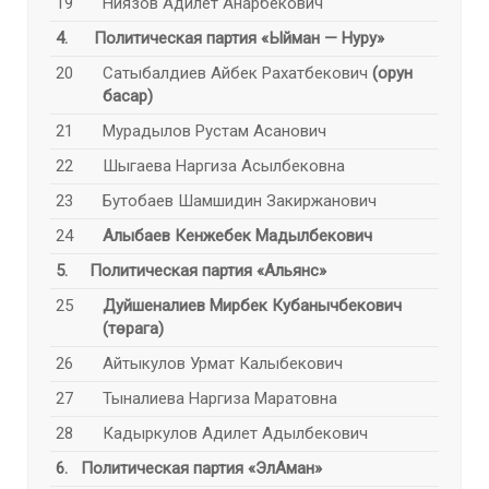
19
Ниязов Адилет Анарбекович
4. Политическая
партия «Ыйман — Нуру»
20
Сатыбалдиев Айбек Рахатбекович
(орун
басар)
21
Мурадылов Рустам Асанович
22
Шыгаева Наргиза Асылбековна
23
Бутобаев Шамшидин Закиржанович
24
Алыбаев Кенжебек Мадылбекович
5. Политическая партия
«Альянс»
25
Дуйшеналиев Мирбек Кубанычбекович
(төрага)
26
Айтыкулов Урмат Калыбекович
27
Тыналиева Наргиза Маратовна
28
Кадыркулов Адилет Адылбекович
6. Политическая партия
«ЭлАман»