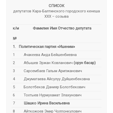
СПИСОК
депутатов Кара-Балтинского городского кенеша
XXX – созыва
к/м
Фамилия Имя Отчество депутата
№
1. Политическая партия
«Ишеним»
1
Ачакеева Аида Бейшенбиевна
2
Абышев Эржан Ковланович
(орун басар)
3
Сарсембаев Галым Арипжанович
4
Джуматаева Айсулуу Дуйшенбековна
5
Болотбеков Данияр Болотбекович
6
Тохтыев Нурмухамат Элахунович
7
Шашко Ирина Васильевна
8
Айткожоев Эмир Чолпонкулович