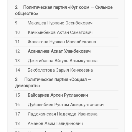
2. Политическая партия
«Күчт
коом — Сильное
общество»
9
Макишев Нурпаис Эсенбекович
10
Качкынбеков Актан Саматович
11
Жапакова Нуржан Масалбековна
12
Асаналиев Аскат Уланбекович
13
Джетибаева Айгуль Алымкуловна
14
Бекболотова Зарыл Кенжеевна
3. Политическая партия
«Социал —
демократы»
15
Байсариев Арсен Русланович
16
Дуйшенбиев Рустам Аширсултанович
17
Ладожинская Надежда Ивановна
18
Аманов Азим Галидинович